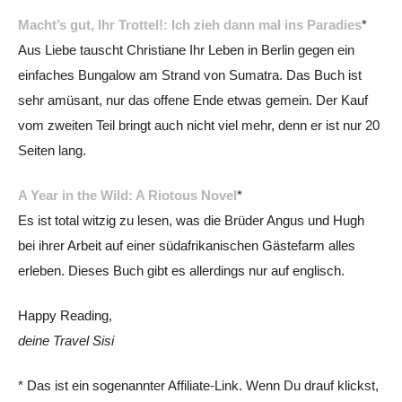
Macht’s gut, Ihr Trottel!: Ich zieh dann mal ins Paradies
*
Aus Liebe tauscht Christiane Ihr Leben in Berlin gegen ein
einfaches Bungalow am Strand von Sumatra. Das Buch ist
sehr amüsant, nur das offene Ende etwas gemein. Der Kauf
vom zweiten Teil bringt auch nicht viel mehr, denn er ist nur 20
Seiten lang.
A Year in the Wild: A Riotous Novel
*
Es ist total witzig zu lesen, was die Brüder Angus und Hugh
bei ihrer Arbeit auf einer südafrikanischen Gästefarm alles
erleben. Dieses Buch gibt es allerdings nur auf englisch.
Happy Reading,
deine Travel Sisi
* Das ist ein sogenannter Affiliate-Link. Wenn Du drauf klickst,