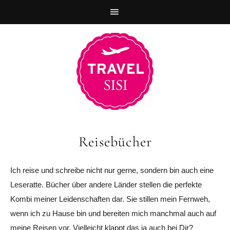
Zur
Skip
Zur
Hauptnavigation
to
Fußzeile
springen
main
springen
content
Reisebücher
Ich reise und schreibe nicht nur gerne, sondern bin auch eine
Leseratte. Bücher über andere Länder stellen die perfekte
Kombi meiner Leidenschaften dar. Sie stillen mein Fernweh,
wenn ich zu Hause bin und bereiten mich manchmal auch auf
meine Reisen vor. Vielleicht klappt das ja auch bei Dir?