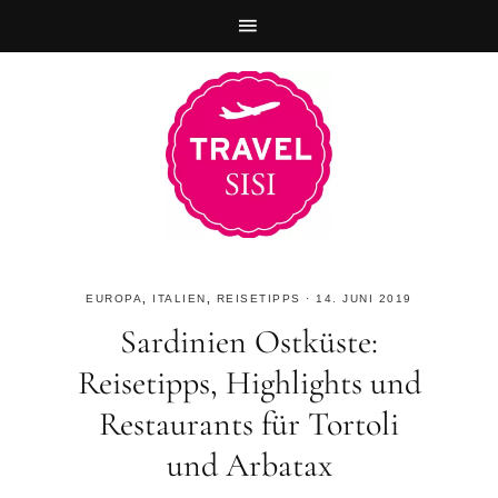
Zur
Skip
Zur
Hauptnavigation
to
Fußzeile
springen
main
springen
content
EUROPA
,
ITALIEN
,
REISETIPPS
·
14. JUNI 2019
Sardinien Ostküste:
Reisetipps, Highlights und
Restaurants für Tortoli
und Arbatax