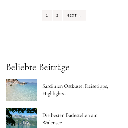
SEITE
SEITE
1
2
NEXT
→
Beliebte Beiträge
Sardinien Ostküste: Reisetipps,
Highlights...
Die besten Badestellen am
Walensee