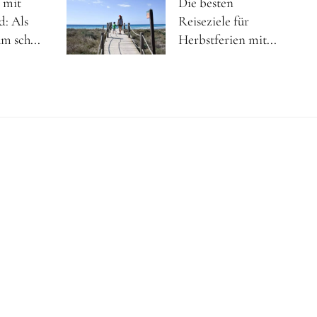
 mit
Die besten
d: Als
Reiseziele für
m sch...
Herbstferien mit...