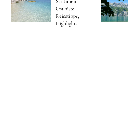
Sardinien
Ostküste:
Reisetipps,
Highlights...