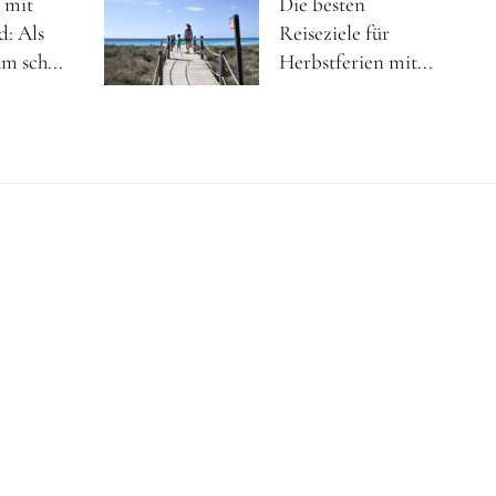
 mit
Die besten
d: Als
Reiseziele für
m sch...
Herbstferien mit...