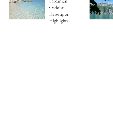
Sardinien
Ostküste:
Reisetipps,
Highlights...