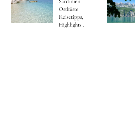
Sardinien
Ostküste:
Reisetipps,
Highlights...