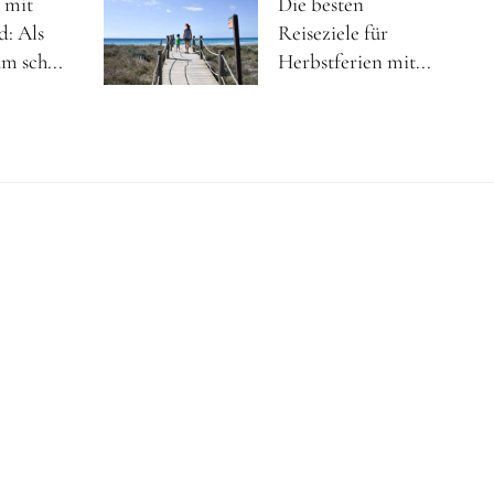
 mit
Die besten
d: Als
Reiseziele für
m sch...
Herbstferien mit...