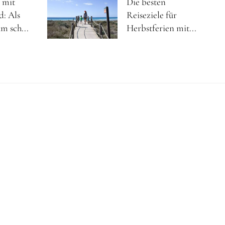
 mit
Die besten
d: Als
Reiseziele für
m sch...
Herbstferien mit...