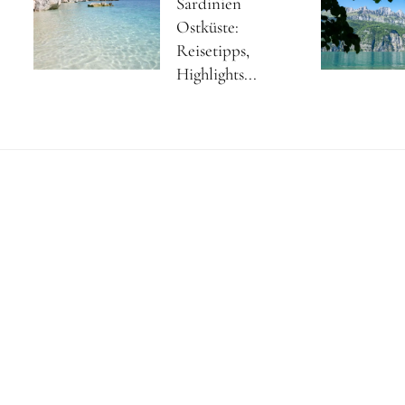
Sardinien
Ostküste:
Reisetipps,
Highlights...