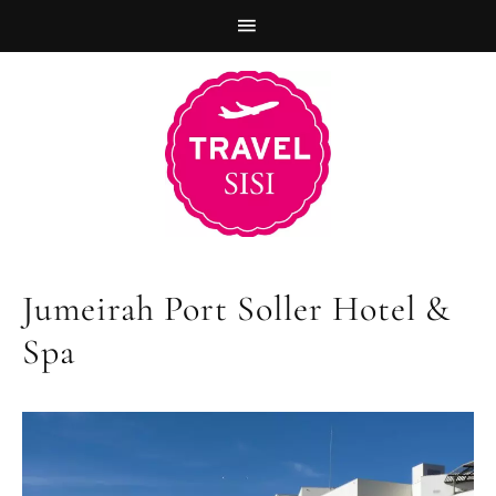
Zur
Skip
Zur
Hauptnavigation
to
Fußzeile
springen
main
springen
content
Jumeirah Port Soller Hotel &
Spa