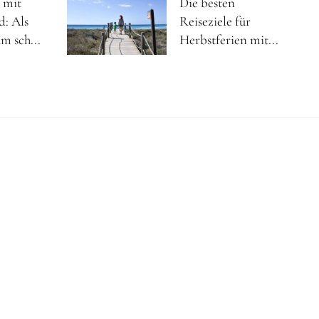
 mit
Die besten
d: Als
Reiseziele für
m sch...
Herbstferien mit...