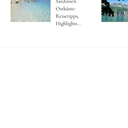
Sardinien
Ostküste:
Reisetipps,
Highlights...