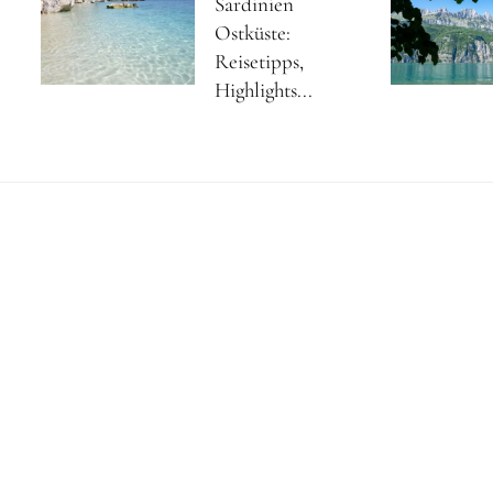
Sardinien
Ostküste:
Reisetipps,
Highlights...