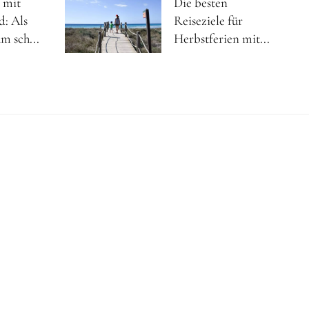
 mit
Die besten
d: Als
Reiseziele für
m sch...
Herbstferien mit...