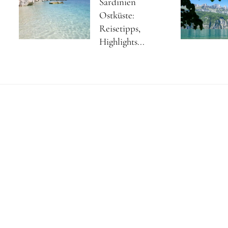
Sardinien
Ostküste:
Reisetipps,
Highlights...