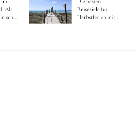
 mit
Die besten
d: Als
Reiseziele für
m sch...
Herbstferien mit...