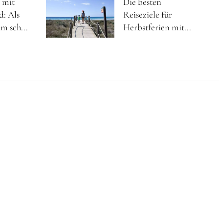
 mit
Die besten
d: Als
Reiseziele für
m sch...
Herbstferien mit...