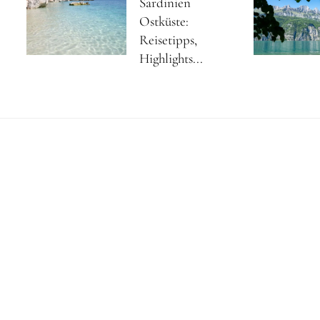
Sardinien
Ostküste:
Reisetipps,
Highlights...