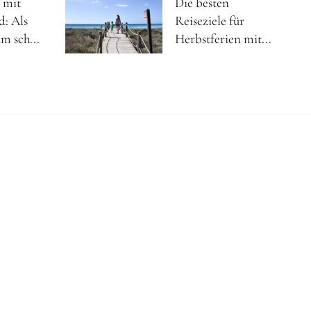
 mit
Die besten
d: Als
Reiseziele für
m sch...
Herbstferien mit...