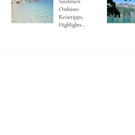
Sardinien
Ostküste:
Reisetipps,
Highlights...