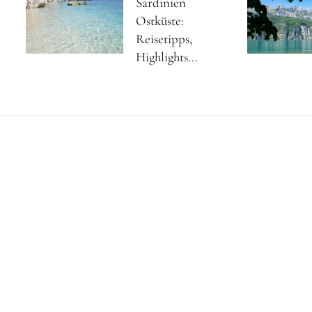
Sardinien
Ostküste:
Reisetipps,
Highlights...