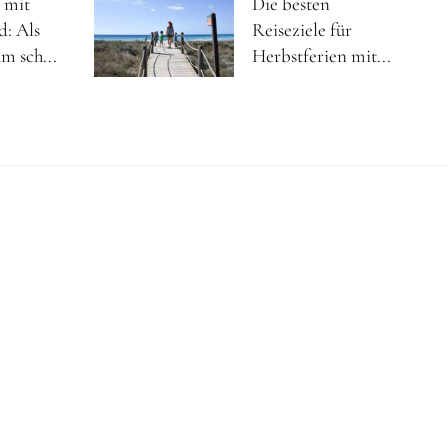
 mit
Die besten
d: Als
Reiseziele für
m sch...
Herbstferien mit...