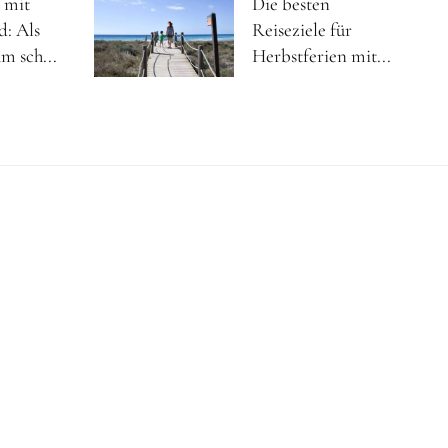
 mit
Die besten
d: Als
Reiseziele für
m sch...
Herbstferien mit...