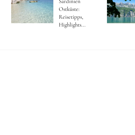
Sardinien
Ostküste:
Reisetipps,
Highlights...