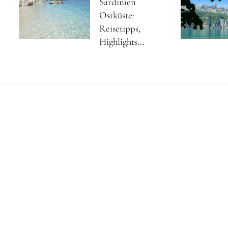
Sardinien
Ostküste:
Reisetipps,
Highlights...