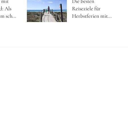
 mit
Die besten
d: Als
Reiseziele für
m sch...
Herbstferien mit...