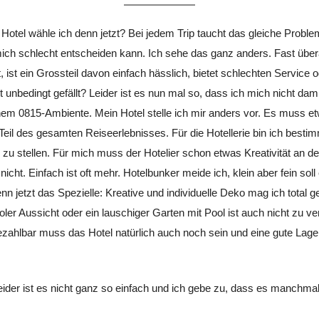
 Hotel wähle ich denn jetzt? Bei jedem Trip taucht das gleiche Probl
mich schlecht entscheiden kann. Ich sehe das ganz anders. Fast über
ist ein Grossteil davon einfach hässlich, bietet schlechten Service o
 unbedingt gefällt? Leider ist es nun mal so, dass ich mich nicht dam
em 0815-Ambiente. Mein Hotel stelle ich mir anders vor. Es muss et
 Teil des gesamten Reiseerlebnisses. Für die Hotellerie bin ich best
 zu stellen. Für mich muss der Hotelier schon etwas Kreativität an d
nicht. Einfach ist oft mehr. Hotelbunker meide ich, klein aber fein soll
n jetzt das Spezielle: Kreative und individuelle Deko mag ich total ge
ler Aussicht oder ein lauschiger Garten mit Pool ist auch nicht zu v
Bezahlbar muss das Hotel natürlich auch noch sein und eine gute Lage
Leider ist es nicht ganz so einfach und ich gebe zu, dass es manchm