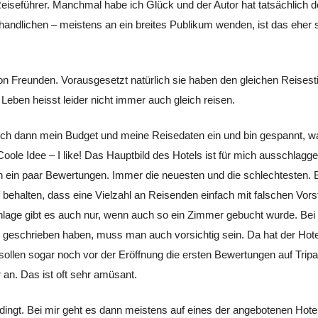
n Reiseführer. Manchmal habe ich Glück und der Autor hat tatsächlich
n handlichen – meistens an ein breites Publikum wenden, ist das eher 
 Freunden. Vorausgesetzt natürlich sie haben den gleichen Reisestil
Leben heisst leider nicht immer auch gleich reisen.
le ich dann mein Budget und meine Reisedaten ein und bin gespannt, w
ole Idee – I like! Das Hauptbild des Hotels ist für mich ausschlaggeb
ch ein paar Bewertungen. Immer die neuesten und die schlechtesten.
halten, dass eine Vielzahl an Reisenden einfach mit falschen Vorst
nlage gibt es auch nur, wenn auch so ein Zimmer gebucht wurde. Bei
g geschrieben haben, muss man auch vorsichtig sein. Da hat der Hote
ollen sogar noch vor der Eröffnung die ersten Bewertungen auf Tripa
an. Das ist oft sehr amüsant.
edingt. Bei mir geht es dann meistens auf eines der angebotenen Hot