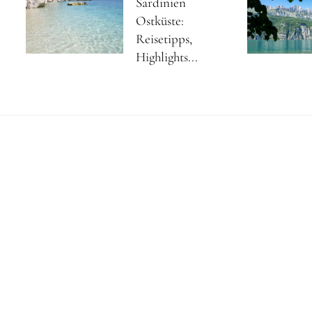
Sardinien
Ostküste:
Reisetipps,
Highlights...