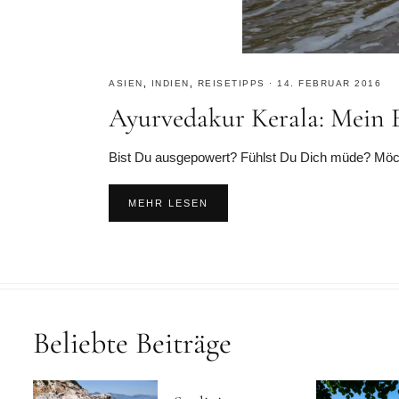
ASIEN
,
INDIEN
,
REISETIPPS
·
14. FEBRUAR 2016
Ayurvedakur Kerala: Mein 
Bist Du ausgepowert? Fühlst Du Dich müde? Möcht
MEHR LESEN
Beliebte Beiträge