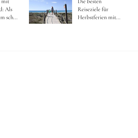
 mit
Die besten
d: Als
Reiseziele für
m sch...
Herbstferien mit...