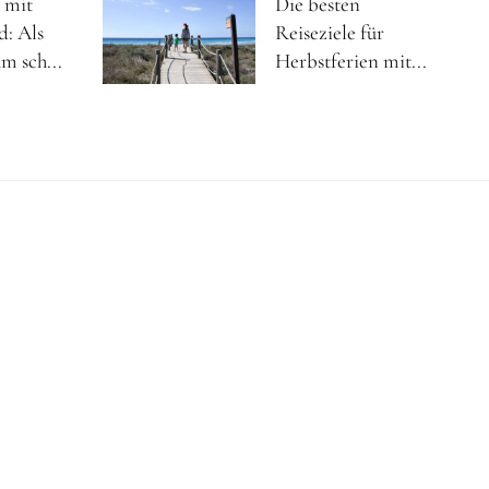
 mit
Die besten
d: Als
Reiseziele für
m sch...
Herbstferien mit...