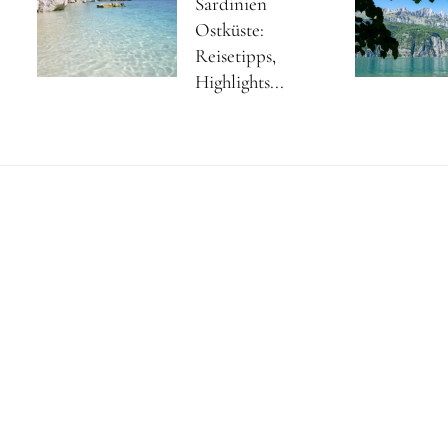
Sardinien
Ostküste:
Reisetipps,
Highlights...