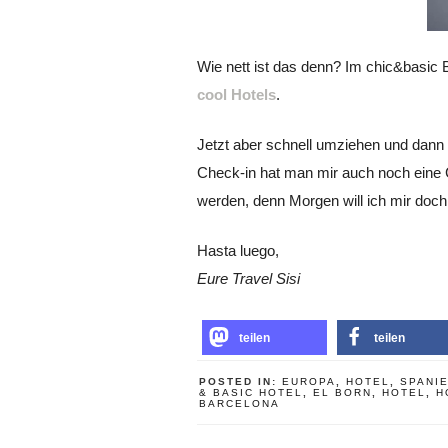
Wie nett ist das denn? Im chic&basic 
cool Hotels
.
Jetzt aber schnell umziehen und dann
Check-in hat man mir auch noch eine C
werden, denn Morgen will ich mir doch
Hasta luego,
Eure Travel Sisi
teilen
teilen
POSTED IN:
EUROPA
,
HOTEL
,
SPANI
& BASIC HOTEL
,
EL BORN
,
HOTEL
,
H
BARCELONA