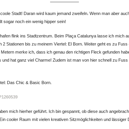
e coole Stadt! Daran wird kaum jemand zweifeln. Wenn man aber auch 
dt sogar noch ein wenig hipper sein!
hafen flink ins Stadtzentrum. Beim Plaça Catalunya lasse ich mich 
h 2 Stationen bis zu meinem Viertel: El Born. Weiter geht es zu Fus
etern merke ich, dass ich genau den richtigen Fleck gefunden habe: E
 und hat ganz viel Charme! Zudem ist man von hier schnell zu Fuss i
otel: Das Chic & Basic Born.
ben mich hierher geführt. Ich bin gespannt, ob diese auch angebracht
Ein cooler Raum mit vielen kreativen Sitzmöglichkeiten und lässiger