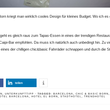
Born kriegt man wirklich cooles Design für kleines Budget. Wo ich es
 geht es gleich raus zum Tapas-Essen in eines der trendigen Restau
aipi-Bar empfohlen. Da muss ich natürlich auch unbedingt hin. Zu vie
 eines der chilligen chic&basic Fahrräder schnappen und durch die St
teilen
EN
,
UNTERKUNFTTIPP
· TAGGED:
BARCELONA
,
CHIC & BASIC BORN
OTEL BARCELONA
,
HOTEL EL BORN
,
STADTHOTEL
,
TRENDHOTEL