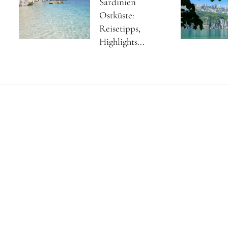
Sardinien
Ostküste:
Reisetipps,
Highlights...