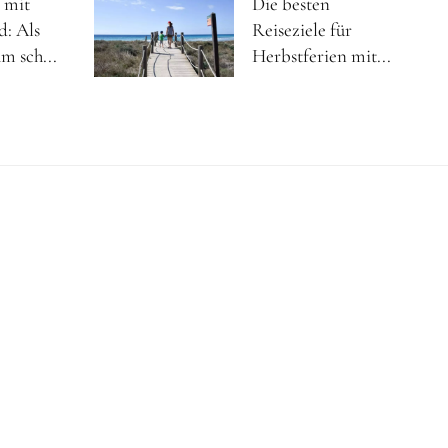
 mit
Die besten
d: Als
Reiseziele für
m sch...
Herbstferien mit...