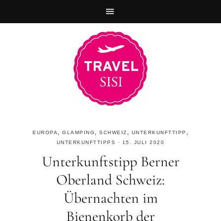
Zur
Skip
Zur
Hauptnavigation
to
Fußzeile
springen
main
springen
content
EUROPA
,
GLAMPING
,
SCHWEIZ
,
UNTERKUNFTTIPP
,
UNTERKUNFTTIPPS
·
15. JULI 2020
Unterkunftstipp Berner
Oberland Schweiz:
Übernachten im
Bienenkorb der