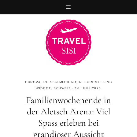
Zur
Skip
Zur
Hauptnavigation
to
Fußzeile
springen
main
springen
content
EUROPA
,
REISEN MIT KIND
,
REISEN MIT KIND
WIDGET
,
SCHWEIZ
·
16. JULI 2020
Familienwochenende in
der Aletsch Arena: Viel
Spass erleben bei
grandioser Aussicht