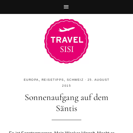
Zur
Skip
Zur
Hauptnavigation
to
Fußzeile
springen
main
springen
content
EUROPA
,
REISETIPPS
,
SCHWEIZ
·
25. AUGUST
2015
Sonnenaufgang auf dem
Säntis