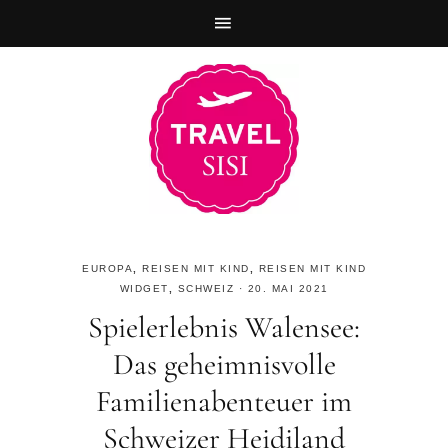
Zur
Skip
Zur
Hauptnavigation
to
Fußzeile
springen
main
springen
content
EUROPA
,
REISEN MIT KIND
,
REISEN MIT KIND
WIDGET
,
SCHWEIZ
·
20. MAI 2021
Spielerlebnis Walensee:
Das geheimnisvolle
Familienabenteuer im
Schweizer Heidiland