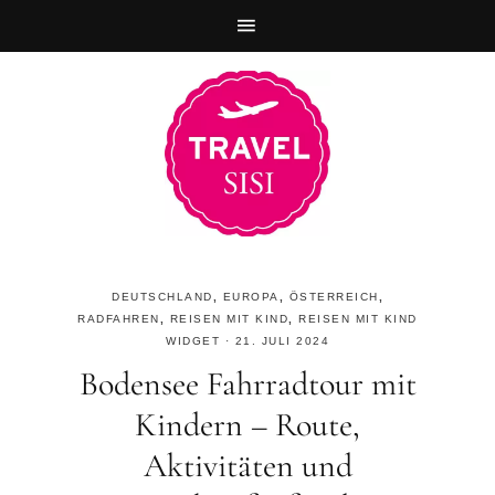
Zur
Skip
Zur
Hauptnavigation
to
Fußzeile
springen
main
springen
content
DEUTSCHLAND
,
EUROPA
,
ÖSTERREICH
,
RADFAHREN
,
REISEN MIT KIND
,
REISEN MIT KIND
WIDGET
·
21. JULI 2024
Bodensee Fahrradtour mit
Kindern – Route,
Aktivitäten und