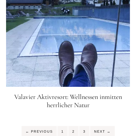
Valavier Aktivresort: Wellnessen inmitten
herrlicher Natur
SEITE
SEITE
SEITE
←
PREVIOUS
1
2
3
NEXT
→