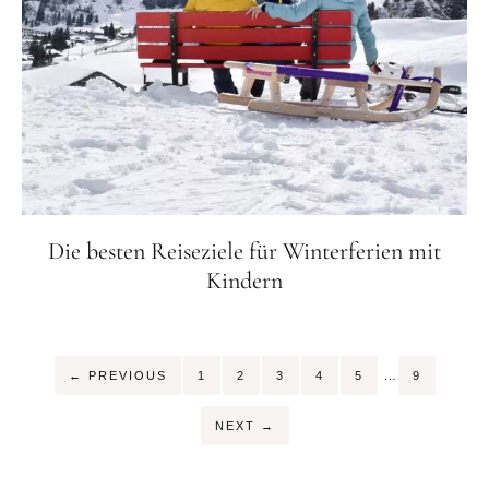
Die besten Reiseziele für Winterferien mit
Kindern
Interim
…
SEITE
SEITE
SEITE
SEITE
SEITE
SEITE
←
PREVIOUS
1
2
3
4
5
9
pages
omitted
NEXT
→