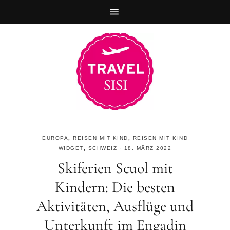
Zur
Skip
Zur
Hauptnavigation
to
Fußzeile
springen
main
springen
content
EUROPA
,
REISEN MIT KIND
,
REISEN MIT KIND
WIDGET
,
SCHWEIZ
·
18. MÄRZ 2022
Skiferien Scuol mit
Kindern: Die besten
Aktivitäten, Ausflüge und
Unterkunft im Engadin