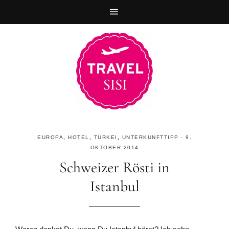
Zur
Skip
Zur
Hauptnavigation
to
Fußzeile
springen
main
springen
content
EUROPA
,
HOTEL
,
TÜRKEI
,
UNTERKUNFTTIPP
·
9.
OKTOBER 2014
Schweizer Rösti in
Istanbul