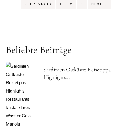
SEITE
SEITE
SEITE
←
PREVIOUS
1
2
3
NEXT
→
Beliebte Beiträge
Sardinien Ostküste: Reisetipps,
Highlights...