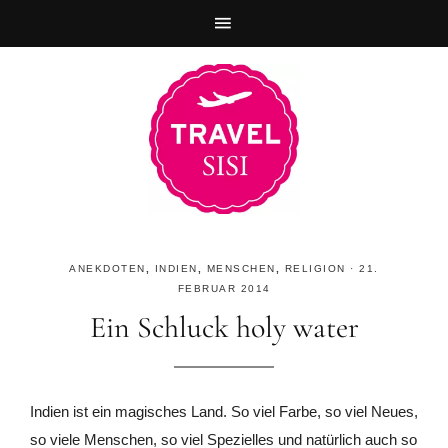
Zur
Skip
Zur
Hauptnavigation
to
Fußzeile
springen
main
springen
content
ANEKDOTEN
,
INDIEN
,
MENSCHEN
,
RELIGION
·
21.
FEBRUAR 2014
Ein Schluck holy water
Indien ist ein magisches Land. So viel Farbe, so viel Neues,
so viele Menschen, so viel Spezielles und natürlich auch so